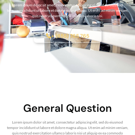
Lorem ipsum dolor sit amet, consectetur adipiscing elit, sed do eiusmod
tempor incididunt ut labore et dolore magna aliqua. Ut enim ad minim veniam,
quis nostrud exercitation ullamco laboris nisi.
+ (655) 765 765
General Question
Lorem ipsum dolor sit amet, consectetur adipiscing elit, sed do eiusmod
tempor incididunt ut labore et dolore magna aliqua. Ut enim ad minim veniam,
quis nostrud exercitation ullamco laboris nisi ut aliquip ex ea commodo